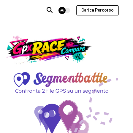
theme switcher
Carica Percorso