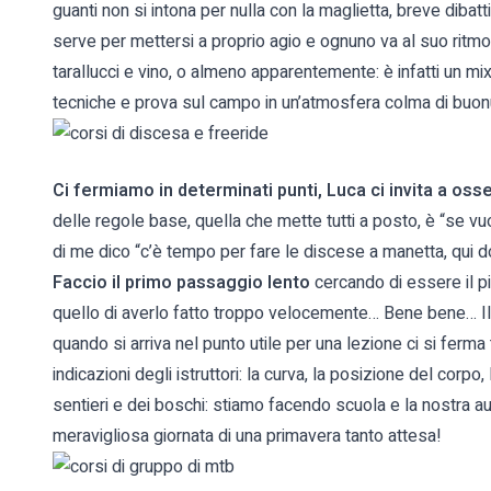
guanti non si intona per nulla con la maglietta, breve dibat
serve per mettersi a proprio agio e ognuno va al suo ritmo, t
tarallucci e vino, o almeno apparentemente: è infatti un mi
tecniche e prova sul campo in un’atmosfera colma di buo
Ci fermiamo in determinati punti, Luca ci invita a oss
delle regole base, quella che mette tutti a posto, è “se vu
di me dico “c’è tempo per fare le discese a manetta, qui 
Faccio il primo passaggio lento
cercando di essere il più
quello di averlo fatto troppo velocemente… Bene bene… Il
quando si arriva nel punto utile per una lezione ci si ferma
indicazioni degli istruttori: la curva, la posizione del corp
sentieri e dei boschi: stiamo facendo scuola e la nostra aul
meravigliosa giornata di una primavera tanto attesa!