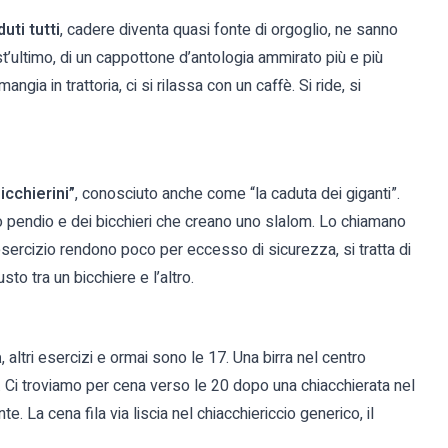
uti tutti
, cadere diventa quasi fonte di orgoglio, ne sanno
st’ultimo, di un cappottone d’antologia ammirato più e più
ngia in trattoria, ci si rilassa con un caffè. Si ride, si
icchierini”
, conosciuto anche come “la caduta dei giganti”.
o pendio e dei bicchieri che creano uno slalom. Lo chiamano
 esercizio rendono poco per eccesso di sicurezza, si tratta di
to tra un bicchiere e l’altro.
a
, altri esercizi e ormai sono le 17. Una birra nel centro
ia. Ci troviamo per cena verso le 20 dopo una chiacchierata nel
te. La cena fila via liscia nel chiacchiericcio generico, il