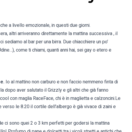
che a livello emozionale, in questi due giorni.
ra, altri arriveranno direttamente la mattina successiva , il
i ci sediamo al bar per una birra. Due chiacchiere un po’
dine…), come ti chiami, quanti anni hai, sei gay o etero e
ne.
Io al mattino non carburo e non faccio nemmeno finta di
 dopo aver salutato il Grizzly e gli altri che già fanno
 cool con maglia RaceFace, chi è in maglietta e calzoncini.Le
rso le 8.20 il cortile dell’albergo è già vivace di zaini e
eride ci sono quei 2 o 3 km perfetti per godersi la mattina
! Profumo di pane e dolcetti tra i vicoli stretti e antichi che