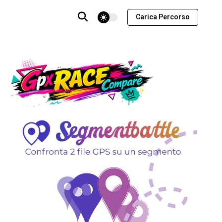
theme switcher
Carica Percorso