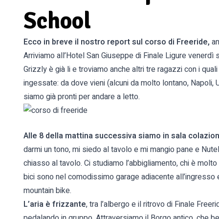
School
Ecco in breve il nostro report sul corso di Freeride,
an
Arriviamo all’Hotel San Giuseppe di Finale Ligure venerdì se
Grizzly è già li e troviamo anche altri tre ragazzi con i qual
ingessate: da dove vieni (alcuni da molto lontano, Napoli, U
siamo già pronti per andare a letto.
Alle 8 della mattina successiva siamo in sala colazio
darmi un tono, mi siedo al tavolo e mi mangio pane e Nutella
chiasso al tavolo. Ci studiamo l’abbigliamento, chi è molto
bici sono nel comodissimo garage adiacente all’ingresso e ve
mountain bike.
L’aria è frizzante
, tra l’albergo e il ritrovo di Finale Fre
pedalando in gruppo. Attraversiamo il Borgo antico, che bello