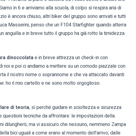
amo in 6 e arriviamo alla scuola, di colpo si respira aria di
zio è ancora chiuso, altri biker del gruppo sono arrivati e tutti
Luca Masserini, penso che un F104 Starfighter quando atterra
 anguilla e in breve tutto il gruppo ha già rotto la timidezza.
ura dinoccolata
e in breve attrezza un check-in con
o di noi e poi ci andiamo a mettere su un comodo piazzale con
riporta il nostro nome o soprannome e che va attaccato davanti
e: ho il mio cartello e ne sono molto orgoglioso.
lare di teoria
, sì perché guidare in scioltezza e sicurezza
se questioni tecniche da affrontare: le impostazioni della
 Non mi dilungherò, ma vi assicuro che nessuno, nemmeno Zampa
ella bici uguali a come erano al momento dell’arrivo; dalle