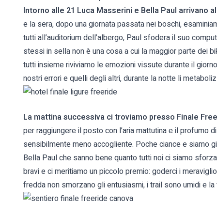
Intorno alle 21 Luca Masserini e Bella Paul arrivano all
e la sera, dopo una giornata passata nei boschi, esaminiamo 
tutti all’auditorium dell’albergo, Paul sfodera il suo comput
stessi in sella non è una cosa a cui la maggior parte dei bike
tutti insieme riviviamo le emozioni vissute durante il gio
nostri errori e quelli degli altri, durante la notte li metabo
La mattina successiva ci troviamo presso Finale Free
per raggiungere il posto con l’aria mattutina e il profumo d
sensibilmente meno accogliente. Poche ciance e siamo già 
Bella Paul che sanno bene quanto tutti noi ci siamo sforzati
bravi e ci meritiamo un piccolo premio: goderci i meraviglio
fredda non smorzano gli entusiasmi, i trail sono umidi e la 