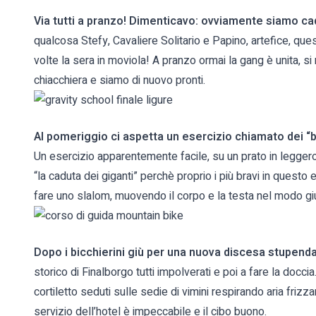
Via tutti a pranzo! Dimenticavo: ovviamente siamo cad
qualcosa Stefy, Cavaliere Solitario e Papino, artefice, que
volte la sera in moviola! A pranzo ormai la gang è unita, si ma
chiacchiera e siamo di nuovo pronti.
Al pomeriggio ci aspetta un esercizio chiamato dei “b
Un esercizio apparentemente facile, su un prato in legger
“la caduta dei giganti” perchè proprio i più bravi in questo
fare uno slalom, muovendo il corpo e la testa nel modo gius
Dopo i bicchierini giù per una nuova discesa stupend
storico di Finalborgo tutti impolverati e poi a fare la docc
cortiletto seduti sulle sedie di vimini respirando aria frizzan
servizio dell’hotel è impeccabile e il cibo buono.