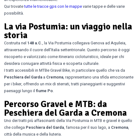
Qui trovate
tutte le tracce gps con le mappe
varie tappe e delle varie
possibilità.
La via Postumia: un viaggio nella
storia
Costruita nel
148 a.C.
, la Via Postumia collegava Genova ad Aquileia,
attraversando il cuore dell’Italia settentrionale. Questo percorso è oggi
riscoperto e valorizzato come itinerario cicloturistico, ideale per chi
desidera coniugare attività fisica e scoperta culturale.
I tratti accessibili in MTBe Gravel Bike, in particolare quello che va da
Peschiera del Garda
a
Cremona
, rappresentano una sfida emozionante
per i biker, offrendo un mix di sterrati, tratti pianeggianti e suggestivi
paesaggi lungo il
fiume Po
.
Percorso Gravel e MTB: da
Peschiera del Garda a Cremona
Uno dei tratti più affascinanti della Via Postumia in MTB e gravel è quello
che collega
Peschiera del Garda
, famosa per il suo lago, a
Cremona
,
città della musica e della liuteria.