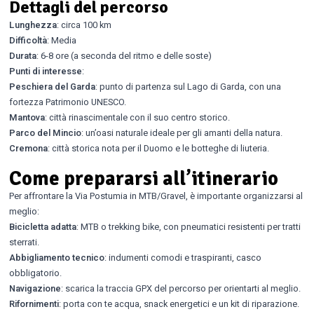
Dettagli del percorso
Lunghezza
: circa 100 km
Difficoltà
: Media
Durata
: 6-8 ore (a seconda del ritmo e delle soste)
Punti di interesse
:
Peschiera del Garda
: punto di partenza sul Lago di Garda, con una
fortezza Patrimonio UNESCO.
Mantova
: città rinascimentale con il suo centro storico.
Parco del Mincio
: un’oasi naturale ideale per gli amanti della natura.
Cremona
: città storica nota per il Duomo e le botteghe di liuteria.
Come prepararsi all’itinerario
Per affrontare la Via Postumia in MTB/Gravel, è importante organizzarsi al
meglio:
Bicicletta adatta
: MTB o trekking bike, con pneumatici resistenti per tratti
sterrati.
Abbigliamento tecnico
: indumenti comodi e traspiranti, casco
obbligatorio.
Navigazione
: scarica la traccia GPX del percorso per orientarti al meglio.
Rifornimenti
: porta con te acqua, snack energetici e un kit di riparazione.