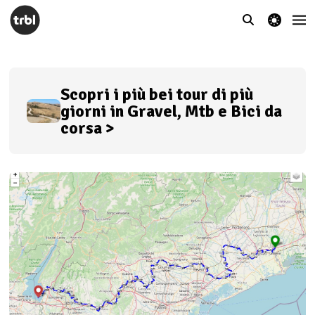
theme switcher
Scopri i più bei tour di più
giorni in Gravel, Mtb e Bici da
corsa >