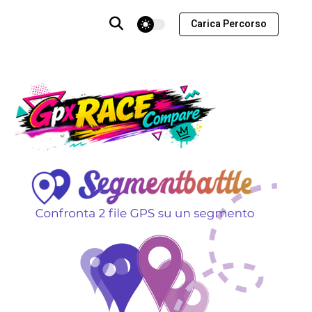
theme switcher
Carica Percorso