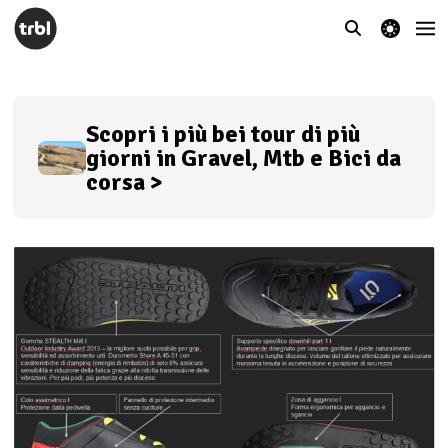
theme switcher
Scopri i più bei tour di più
giorni in Gravel, Mtb e Bici da
corsa >