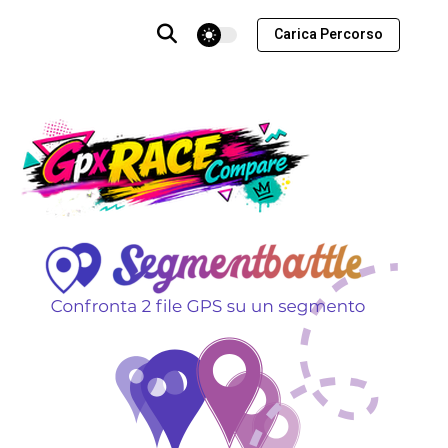
theme switcher
Carica Percorso