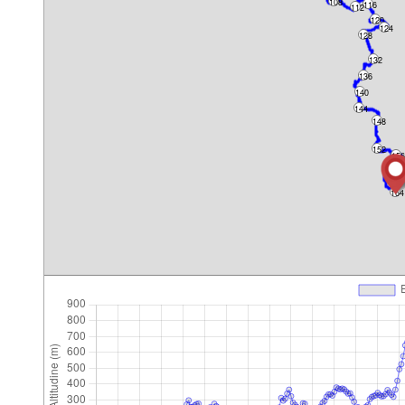
108
116
112
120
124
128
132
136
140
144
148
152
156
160
164