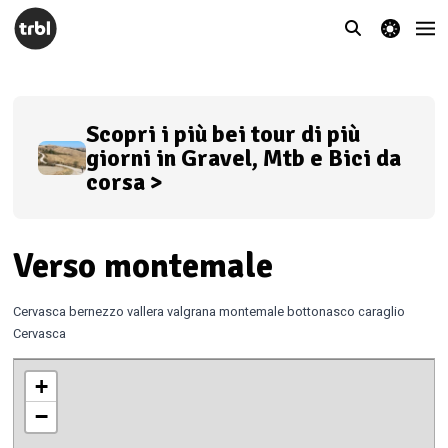
theme switcher
Scopri i più bei tour di più
giorni in Gravel, Mtb e Bici da
corsa >
Verso montemale
Cervasca bernezzo vallera valgrana montemale bottonasco caraglio
Cervasca
+
−