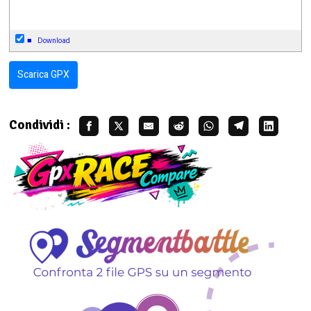
■
Download
Scarica GPX
Condividi :