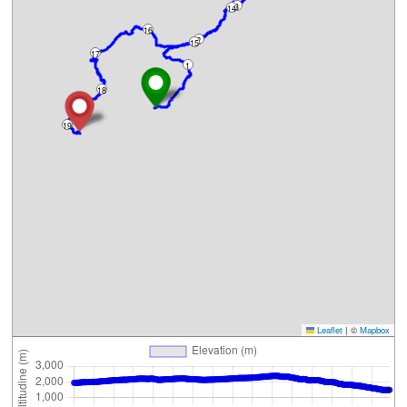
3
14
16
2
15
17
1
18
19
Leaflet
|
©
Mapbox