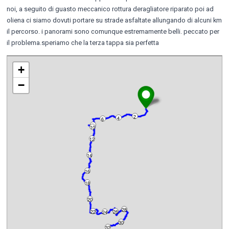
noi, a seguito di guasto meccanico rottura deragliatore riparato poi ad
oliena ci siamo dovuti portare su strade asfaltate allungando di alcuni km
il percorso. i panorami sono comunque estremamente belli. peccato per
il problema.speriamo che la terza tappa sia perfetta
+
−
2
4
6
8
10
12
14
16
18
20
28
22
26
24
30
32