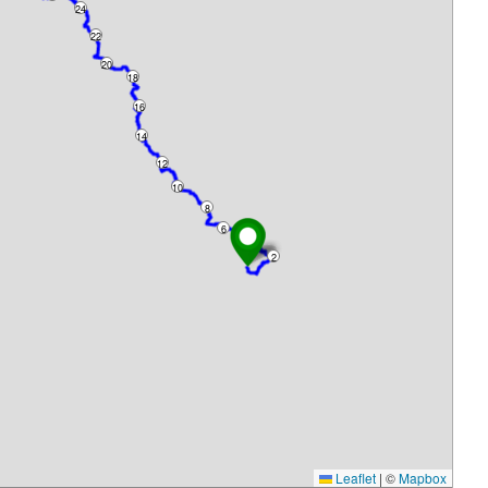
24
22
20
18
16
14
12
10
8
6
4
2
Leaflet
|
©
Mapbox