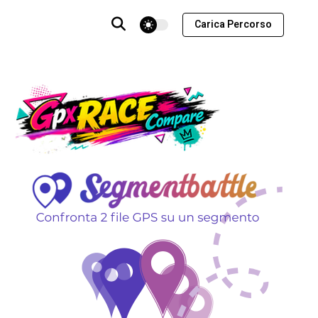
theme switcher
Carica Percorso