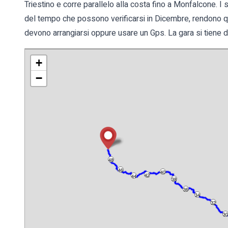
Triestino e corre parallelo alla costa fino a Monfalcone. I se
del tempo che possono verificarsi in Dicembre, rendono que
devono arrangiarsi oppure usare un Gps. La gara si tiene d
+
−
48
46
40
42
44
38
36
34
32
30