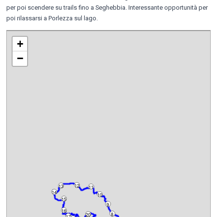
per poi scendere su trails fino a Seghebbia. Interessante opportunità per
poi rilassarsi a Porlezza sul lago.
+
−
12
13
11
14
10
15
9
16
8
20
17