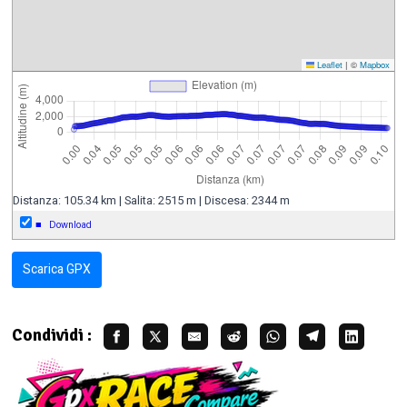
Leaflet
|
©
Mapbox
Distanza: 105.34 km | Salita: 2515 m | Discesa: 2344 m
■
Download
Scarica GPX
Condividi :