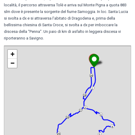
località, il percorso attraversa Tolè e arriva sul Monte Pigna a quota 883
slm dove è presente la sorgente del fiume Samoggia. In loc. Santa Lucia
si svolta a dx e si attraversa l’abitato di Dragodena e, prima della
bellissima chiesina di Santa Croce, si svolta a dx per imboccare la
discesa della “Penna”. Un paio di km di asfalto in leggera discesa vi
riporteranno a Savigno.
+
−
29
1
28
2
27
3
26
4
25
5