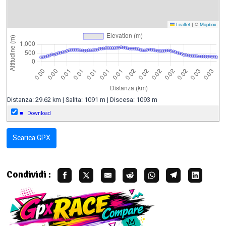
Leaflet
|
©
Mapbox
Distanza: 29.62 km | Salita: 1091 m | Discesa: 1093 m
■
Download
Scarica GPX
Condividi :