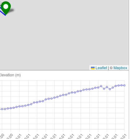
1
Leaflet
|
©
Mapbox