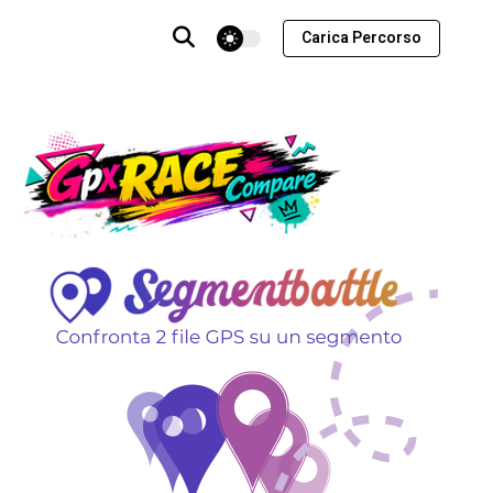
theme switcher
Carica Percorso