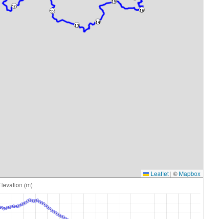
15
10
16
12
14
13
Leaflet
|
©
Mapbox