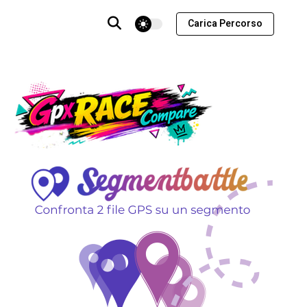
theme switcher
Carica Percorso