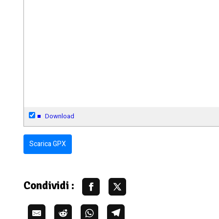
■
Download
Scarica GPX
Condividi :