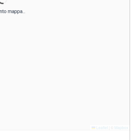
nto mappa...
Leaflet
|
©
Mapbox