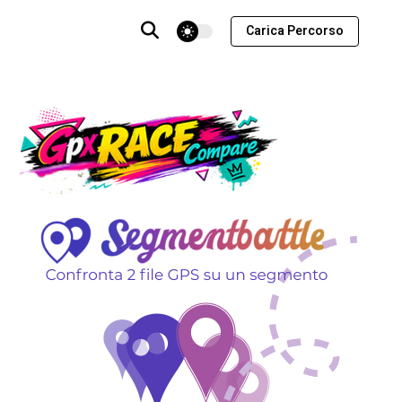
theme switcher
Carica Percorso