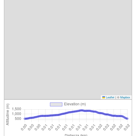
Leaflet
|
©
Mapbox