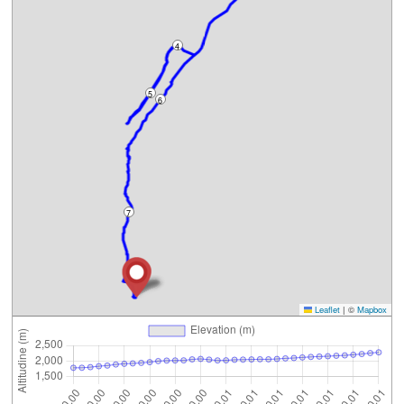
4
5
6
7
Leaflet
|
©
Mapbox