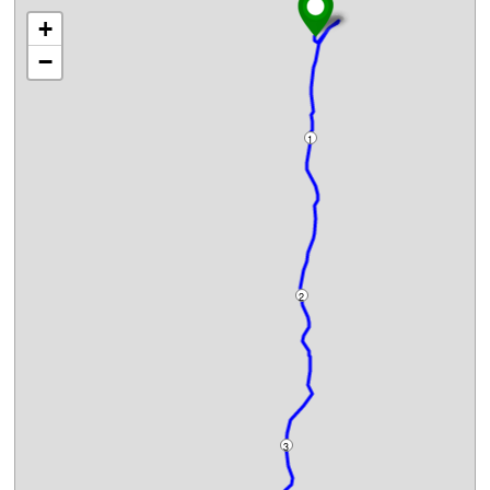
+
−
1
2
3