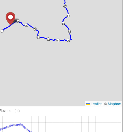
66
67
76
68
75
74
1
69
73
72
71
70
Leaflet
|
©
Mapbox