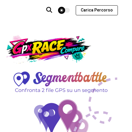
theme switcher
Carica Percorso