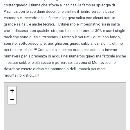
costeggiando il fiume che sfocia a Piscinas, la famosa spiaggia di
Piscinas con le sue dune desertiche e infine il rientro verso la base
entrando e uscendo da un fiume in leggera salita con alcuni tratti in
grande salita… e anche tecnici…. L’itinerario è impegnativo sia in salita
che in discesa, con qualche strappo tecnico intorno al 30% e con i single
track che sono quasi tutti tecnici. Il terreno è per tutti i gusti con fango,
sterrato, sottobosco, pietraie, ghiaioni, guadi, sabbia, canaloni… ottimo
per testare le bici..!!! Consigliato in senso orario e in autunno-inverno-
primavera per la presenza di acqua nei numerosi guadi ma fattibile anche
in estate sebbene più secco e polveroso. La zona di Montevecchio
dovrebbe essere dichiarata patrimonio dell’umanità per meriti
mountainbikistici…!!!!!
+
−