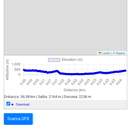
Leaflet
|
©
Mapbox
Distanza: 36.38 km | Salita: 2164 m | Discesa: 2256 m
■
Download
Scarica GPX