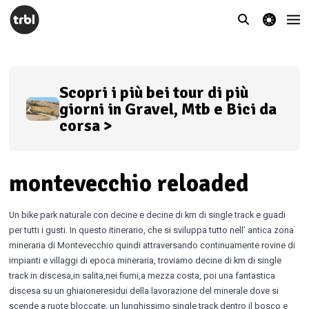
theme switcher
Scopri i più bei tour di più
giorni in Gravel, Mtb e Bici da
corsa >
montevecchio reloaded
Un bike park naturale con decine e decine di km di single track e guadi
per tutti i gusti. In questo itinerario, che si sviluppa tutto nell’ antica zona
mineraria di Montevecchio quindi attraversando continuamente rovine di
impianti e villaggi di epoca mineraria, troviamo decine di km di single
track in discesa,in salita,nei fiumi,a mezza costa, poi una fantastica
discesa su un ghiaioneresidui della lavorazione del minerale dove si
scende a ruote bloccate, un lunghissimo single track dentro il bosco e