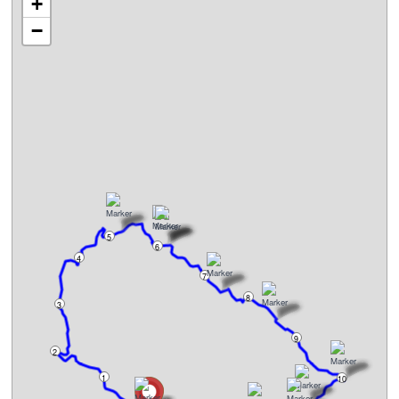
+
−
5
6
4
7
8
3
9
2
1
10