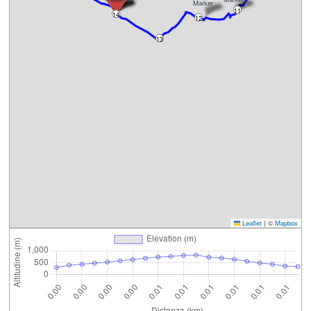
11
14
12
13
Leaflet
|
©
Mapbox