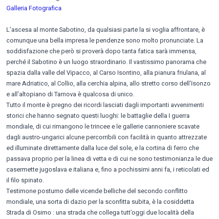
Galleria Fotografica
L’ascesa al monte Sabotino, da qualsiasi parte la si voglia affrontare, è
comunque una bella impresa le pendenze sono molto pronunciate. La
soddisfazione che però si proverà dopo tanta fatica sarà immensa,
perché il Sabotino è un luogo straordinario. Il vastissimo panorama che
spazia dalla valle del Vipacco, al Carso Isontino, alla pianura friulana, al
mare Adriatico, al Collio, alla cerchia alpina, allo stretto corso dell’Isonzo
e all’altopiano di Tarnova è qualcosa di unico.
Tutto il monte è pregno dei ricordi lasciati dagli importanti avvenimenti
storici che hanno segnato questi luoghi: le battaglie della I guerra
mondiale, di cui rimangono le trincee e le gallerie cannoniere scavate
dagli austro-ungarici alcune percorribili con facilità in quanto attrezzate
ed illuminate direttamente dalla luce del sole, e la cortina di ferro che
passava proprio per la linea di vetta e di cui ne sono testimonianza le due
casermette jugoslava e italiana e, fino a pochissimi anni fa, i reticolati ed
il filo spinato.
Testimone postumo delle vicende belliche del secondo conflitto
mondiale, una sorta di dazio per la sconfitta subita, è la cosiddetta
Strada di Osimo : una strada che collega tutt’oggi due località della