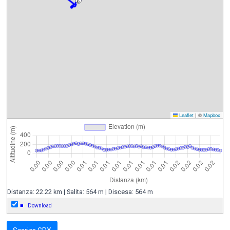
6
Leaflet
|
©
Mapbox
Distanza: 22.22 km | Salita: 564 m | Discesa: 564 m
■
Download