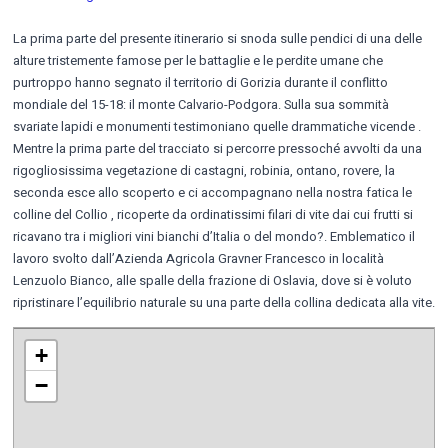
La prima parte del presente itinerario si snoda sulle pendici di una delle
alture tristemente famose per le battaglie e le perdite umane che
purtroppo hanno segnato il territorio di Gorizia durante il conflitto
mondiale del 15-18: il monte Calvario-Podgora. Sulla sua sommità
svariate lapidi e monumenti testimoniano quelle drammatiche vicende .
Mentre la prima parte del tracciato si percorre pressoché avvolti da una
rigogliosissima vegetazione di castagni, robinia, ontano, rovere, la
seconda esce allo scoperto e ci accompagnano nella nostra fatica le
colline del Collio , ricoperte da ordinatissimi filari di vite dai cui frutti si
ricavano tra i migliori vini bianchi d’Italia o del mondo?. Emblematico il
lavoro svolto dall’Azienda Agricola Gravner Francesco in località
Lenzuolo Bianco, alle spalle della frazione di Oslavia, dove si è voluto
ripristinare l’equilibrio naturale su una parte della collina dedicata alla vite.
+
−