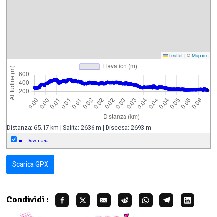
Leaflet
|
©
Mapbox
Distanza: 65.17 km | Salita: 2636 m | Discesa: 2693 m
■
Download
Scarica GPX
Condividi :