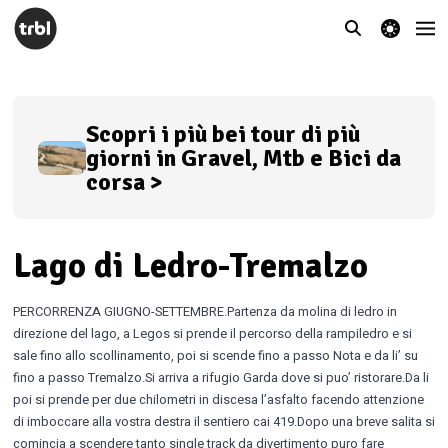
theme switcher
Scopri i più bei tour di più
giorni in Gravel, Mtb e Bici da
corsa >
Lago di Ledro-Tremalzo
PERCORRENZA GIUGNO-SETTEMBRE.Partenza da molina di ledro in
direzione del lago, a Legos si prende il percorso della rampiledro e si
sale fino allo scollinamento, poi si scende fino a passo Nota e da li’ su
fino a passo Tremalzo.Si arriva a rifugio Garda dove si puo’ ristorare.Da li
poi si prende per due chilometri in discesa l’asfalto facendo attenzione
di imboccare alla vostra destra il sentiero cai 419.Dopo una breve salita si
comincia a scendere tanto single track da divertimento puro fare