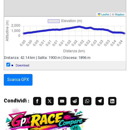
Leaflet
|
©
Mapbox
Distanza: 42.14 km | Salita: 1900 m | Discesa: 1896 m
■
Download
Scarica GPX
Condividi :