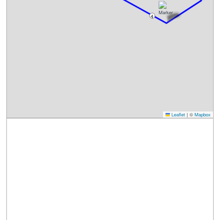
4
Leaflet
|
©
Mapbox