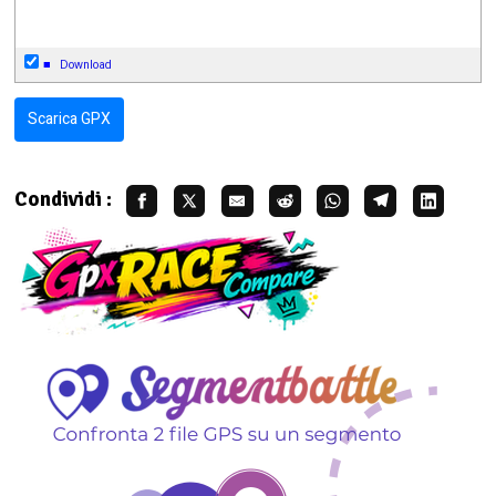
■
Download
Scarica GPX
Condividi :