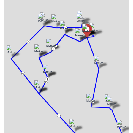
1
2
5
1
7
3
4
2
6
3
5