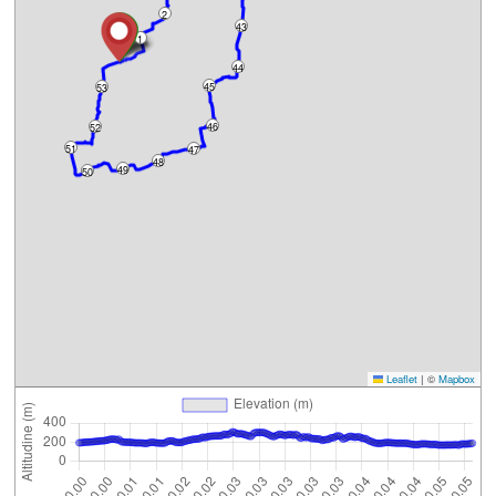
2
43
1
44
45
53
46
52
51
47
48
49
50
Leaflet
|
©
Mapbox