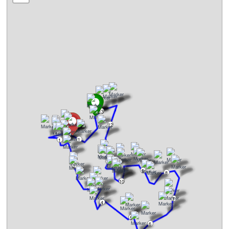
13
12
1
1
11
2
9
8
10
3
7
4
5
6