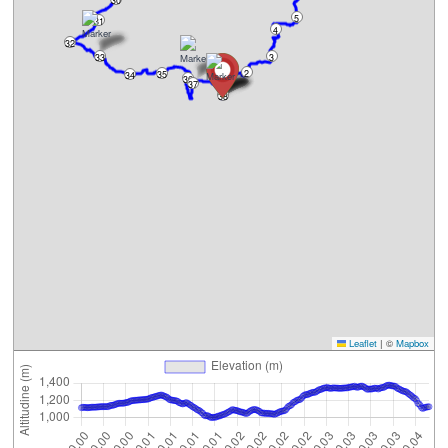
30
5
31
4
32
33
3
2
35
34
36
1
37
38
Leaflet
|
©
Mapbox