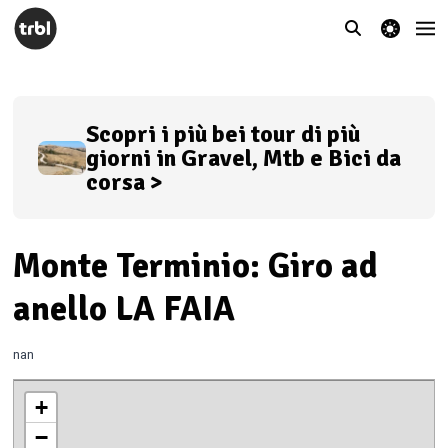
theme switcher
Scopri i più bei tour di più
giorni in Gravel, Mtb e Bici da
corsa >
Monte Terminio: Giro ad
anello LA FAIA
nan
+
−