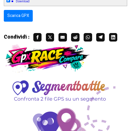
■
Download
Scarica GPX
Condividi :