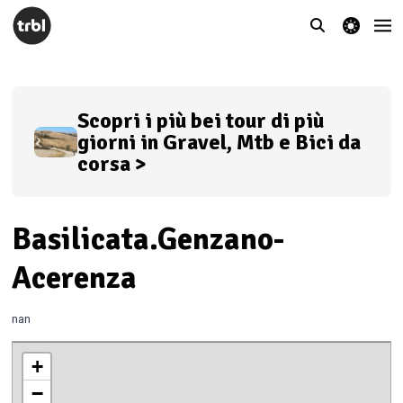
theme switcher
Scopri i più bei tour di più
giorni in Gravel, Mtb e Bici da
corsa >
Basilicata.Genzano-
Acerenza
nan
+
−