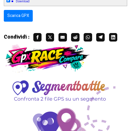
■
Download
Scarica GPX
Condividi :