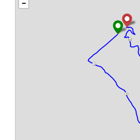
−
11
1
2