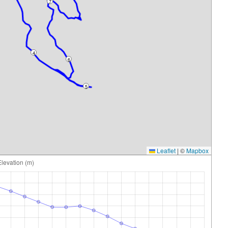
7
4
6
5
Leaflet
|
©
Mapbox