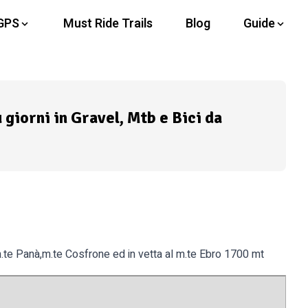
GPS
Must Ride Trails
Blog
Guide
ù giorni in Gravel, Mtb e Bici da
 m.te Panà,m.te Cosfrone ed in vetta al m.te Ebro 1700 mt