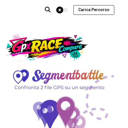
theme switcher
Carica Percorso