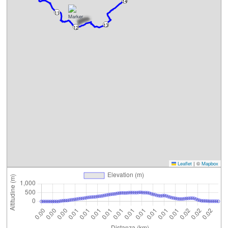
14
11
13
12
Leaflet
|
©
Mapbox