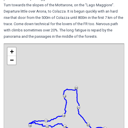
Turn towards the slopes of the Mottarone, on the “Lago Maggiore”.
Departure little over Arona, to Colazza. It is begun quickly with an hard
rise that door from the 500m of Colazza until 800m in the first 7 km of the
trace. Come down technical for the lovers of the FR too. Nervous path
with climbs sometimes over 20%. The long fatigue is repaid by the
panorama and the passages in the middle of the forests.
+
−
20
19
21
18
17
22
16
15
14