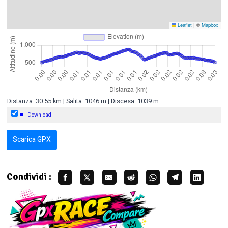
Leaflet
|
©
Mapbox
Distanza: 30.55 km | Salita: 1046 m | Discesa: 1039 m
■
Download
Scarica GPX
Condividi :