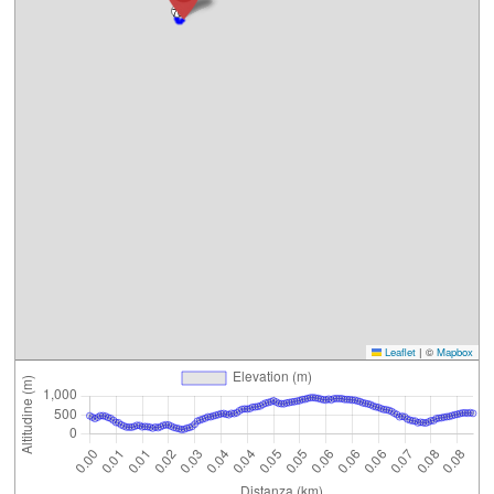
76
Leaflet
|
©
Mapbox