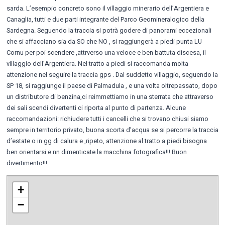
sarda. L’esempio concreto sono il villaggio minerario dell’Argentiera e
Canaglia, tutti e due parti integrante del Parco Geomineralogico della
Sardegna. Seguendo la traccia si potrà godere di panorami eccezionali
che si affacciano sia da SO che NO , si raggiungerà a piedi punta LU
Cornu per poi scendere ,attrverso una veloce e ben battuta discesa, il
villaggio dell’Argentiera. Nel tratto a piedi si raccomanda molta
attenzione nel seguire la traccia gps . Dal suddetto villaggio, seguendo la
SP 18, si raggiunge il paese di Palmadula , e una volta oltrepassato, dopo
un distributore di benzina,ci reimmettiamo in una sterrata che attraverso
dei sali scendi divertenti ci riporta al punto di partenza. Alcune
raccomandazioni: richiudere tutti i cancelli che si trovano chiusi siamo
sempre in territorio privato, buona scorta d’acqua se si percorre la traccia
d’estate o in gg di calura e ,ripeto, attenzione al tratto a piedi bisogna
ben orientarsi e nn dimenticate la macchina fotografica!!! Buon
divertimento!!!
+
−