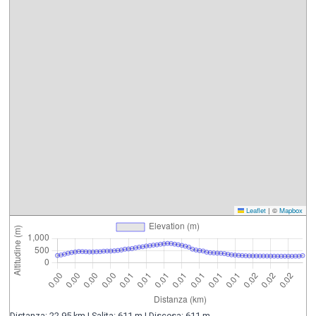
Leaflet
|
©
Mapbox
Distanza: 22.95 km | Salita: 611 m | Discesa: 611 m