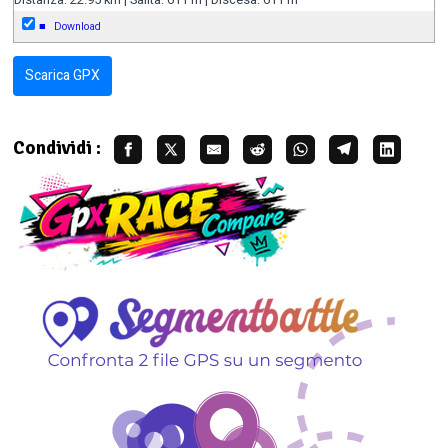
■
Download
Scarica GPX
Condividi :