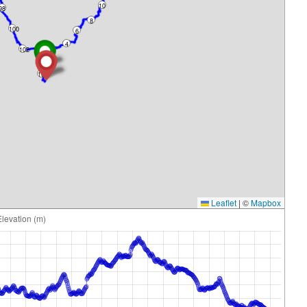
10
98
8
100
6
4
102
104
2
106
Leaflet
|
©
Mapbox