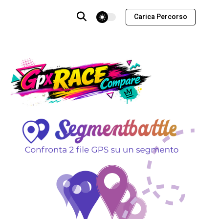
theme switcher
Carica Percorso