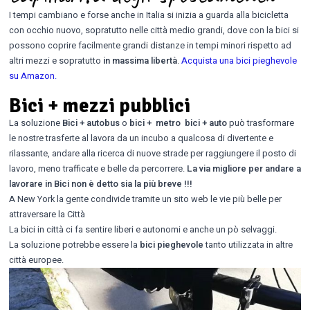
I tempi cambiano e forse anche in Italia si inizia a guarda alla bicicletta
con occhio nuovo, sopratutto nelle città medio grandi, dove con la bici si
possono coprire facilmente grandi distanze in tempi minori rispetto ad
altri mezzi e sopratutto
in massima libertà
.
Acquista una bici pieghevole
su Amazon.
Bici + mezzi pubblici
La soluzione
Bici + autobus
o
bici + metro
bici + auto
può trasformare
le nostre trasferte al lavora da un incubo a qualcosa di divertente e
rilassante, andare alla ricerca di nuove strade per raggiungere il posto di
lavoro, meno trafficate e belle da percorrere.
La via migliore per andare a
lavorare in Bici non è detto sia la più breve !!!
A New York la gente condivide tramite un sito web le vie più belle per
attraversare la Città
La bici in città ci fa sentire liberi e autonomi e anche un pò selvaggi.
La soluzione potrebbe essere la
bici pieghevole
tanto utilizzata in altre
città europee.