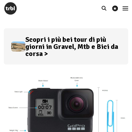
theme switcher
Scopri i più bei tour di più
giorni in Gravel, Mtb e Bici da
corsa >